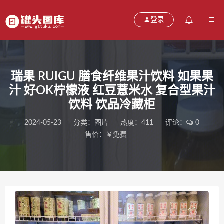
登录
瑞果 RUIGU 膳食纤维果汁饮料 如果果
汁 好OK柠檬液 红豆薏米水 复合型果汁
饮料 饮品冷藏柜
2024-05-23
分类：
图片
热度：411
评论：
0
售价：￥免费