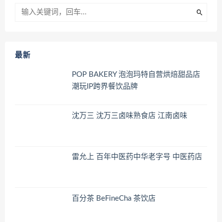
最新
POP BAKERY 泡泡玛特自营烘焙甜品店
潮玩IP跨界餐饮品牌
沈万三 沈万三卤味熟食店 江南卤味
雷允上 百年中医药中华老字号 中医药店
百分茶 BeFineCha 茶饮店