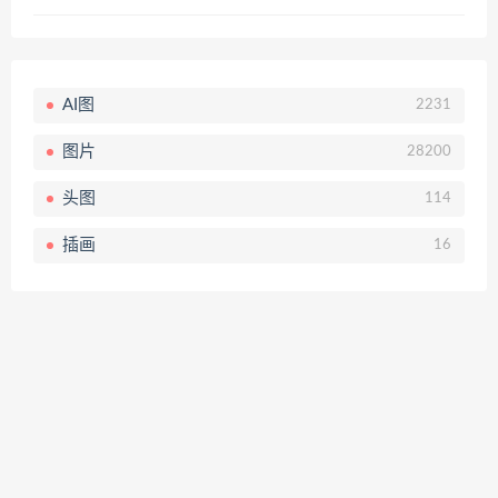
AI图
2231
图片
28200
头图
114
插画
16