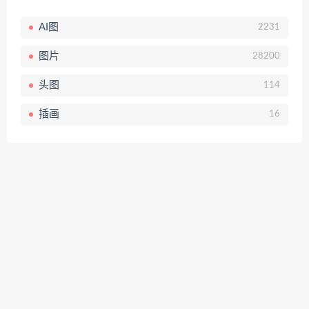
AI图
2231
图片
28200
头图
114
插画
16