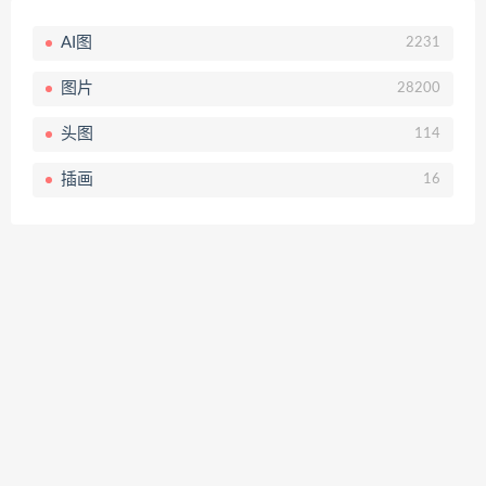
AI图
2231
图片
28200
头图
114
插画
16