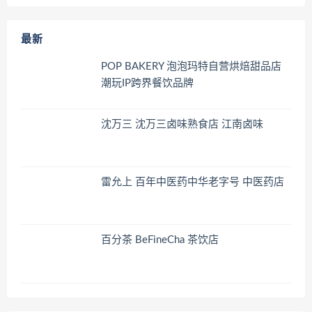
最新
POP BAKERY 泡泡玛特自营烘焙甜品店
潮玩IP跨界餐饮品牌
沈万三 沈万三卤味熟食店 江南卤味
雷允上 百年中医药中华老字号 中医药店
百分茶 BeFineCha 茶饮店