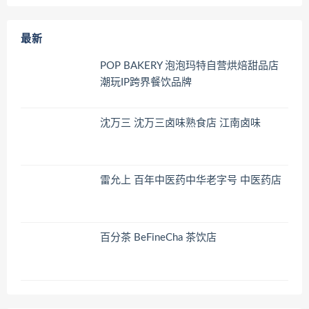
最新
POP BAKERY 泡泡玛特自营烘焙甜品店
潮玩IP跨界餐饮品牌
沈万三 沈万三卤味熟食店 江南卤味
雷允上 百年中医药中华老字号 中医药店
百分茶 BeFineCha 茶饮店