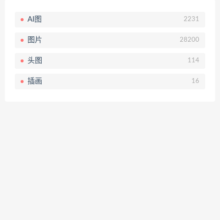
AI图
2231
图片
28200
头图
114
插画
16