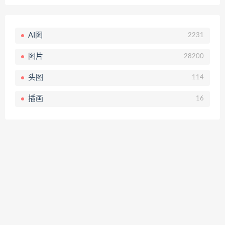
AI图
2231
图片
28200
头图
114
插画
16