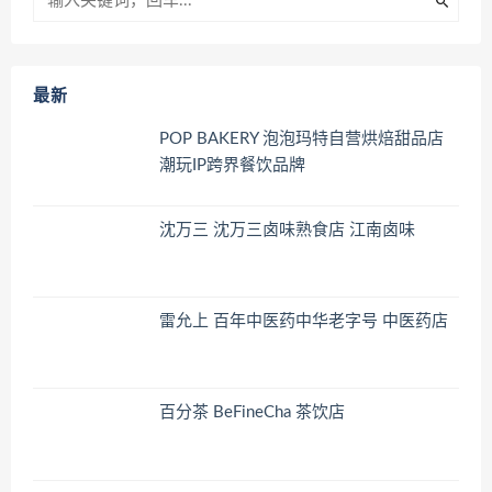
最新
POP BAKERY 泡泡玛特自营烘焙甜品店
潮玩IP跨界餐饮品牌
沈万三 沈万三卤味熟食店 江南卤味
雷允上 百年中医药中华老字号 中医药店
百分茶 BeFineCha 茶饮店