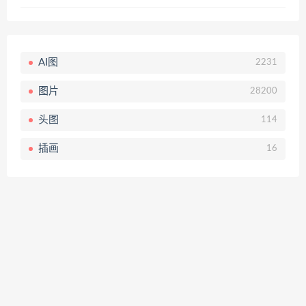
AI图
2231
图片
28200
头图
114
插画
16