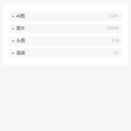
AI图
2231
图片
28200
头图
114
插画
16