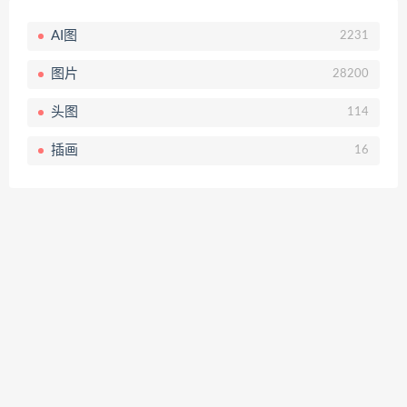
AI图
2231
图片
28200
头图
114
插画
16