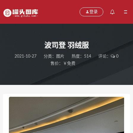
登录
波司登 羽绒服
2021-10-27
分类：
图片
热度：514
评论：
0
售价：￥免费