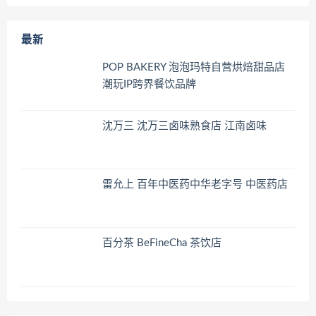
最新
POP BAKERY 泡泡玛特自营烘焙甜品店
潮玩IP跨界餐饮品牌
沈万三 沈万三卤味熟食店 江南卤味
雷允上 百年中医药中华老字号 中医药店
百分茶 BeFineCha 茶饮店