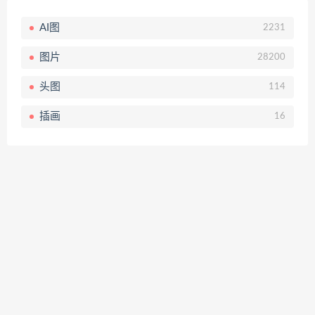
AI图
2231
图片
28200
头图
114
插画
16