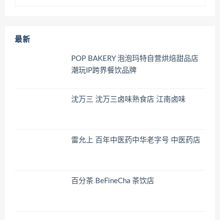
最新
POP BAKERY 泡泡玛特自营烘焙甜品店
潮玩IP跨界餐饮品牌
沈万三 沈万三卤味熟食店 江南卤味
雷允上 百年中医药中华老字号 中医药店
百分茶 BeFineCha 茶饮店