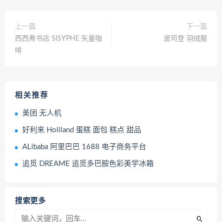
上一篇
下一篇
西西弗书店 SISYPHE 矢量咖
波司登 羽绒服
啡
相关推荐
美团 无人机
好利来 Holiland 蛋糕 面包 糕点 甜品
ALibaba 阿里巴巴 1688 电子商务平台
追觅 DREAME 追觅多巴胺色彩美学冰箱
搜索更多