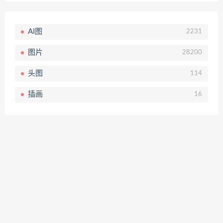
AI图
2231
图片
28200
头图
114
插画
16