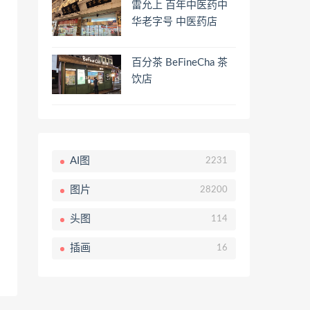
雷允上 百年中医药中
华老字号 中医药店
百分茶 BeFineCha 茶
饮店
AI图
2231
图片
28200
头图
114
插画
16