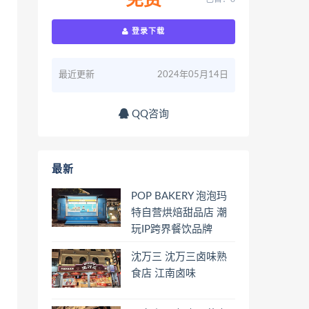
免费
登录下载
最近更新
2024年05月14日
QQ咨询
最新
POP BAKERY 泡泡玛
特自营烘焙甜品店 潮
玩IP跨界餐饮品牌
沈万三 沈万三卤味熟
食店 江南卤味