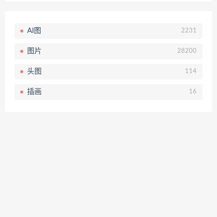
AI图
2231
图片
28200
头图
114
插画
16