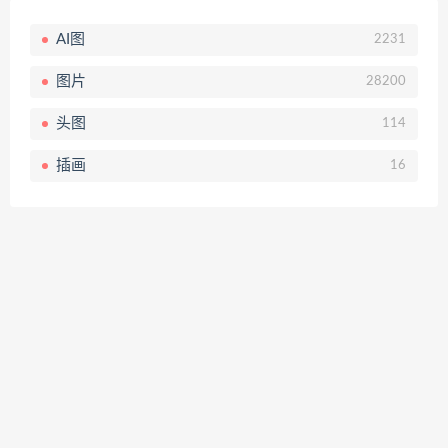
AI图
2231
图片
28200
头图
114
插画
16