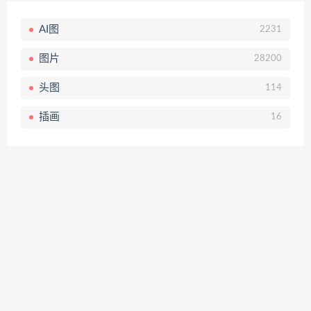
AI图
2231
图片
28200
头图
114
插画
16