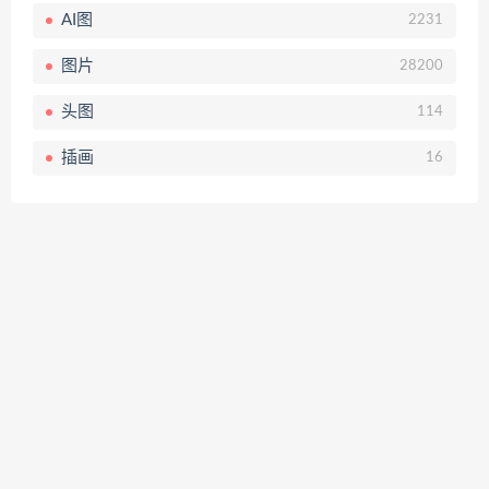
AI图
2231
图片
28200
头图
114
插画
16