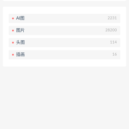
AI图
2231
图片
28200
头图
114
插画
16