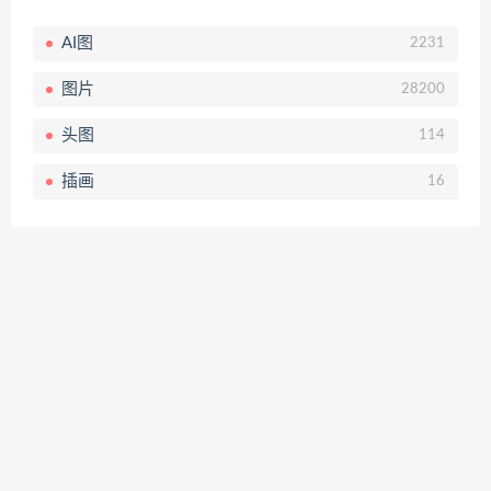
AI图
2231
图片
28200
头图
114
插画
16