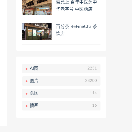
雷允上 百年中医药中
华老字号 中医药店
百分茶 BeFineCha 茶
饮店
AI图
2231
图片
28200
头图
114
插画
16