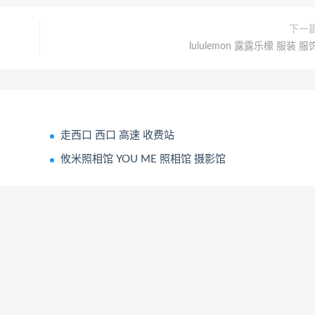
下一
lululemon 露露乐檬 服装 服
走西口 西口 高速 收费站
攸米照相馆 YOU ME 照相馆 摄影馆