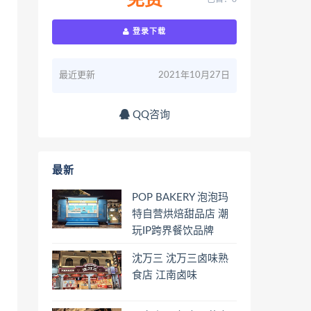
免费
登录下载
最近更新
2021年10月27日
QQ咨询
最新
POP BAKERY 泡泡玛
特自营烘焙甜品店 潮
玩IP跨界餐饮品牌
沈万三 沈万三卤味熟
食店 江南卤味