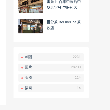
雷允上 百年中医药中
华老字号 中医药店
百分茶 BeFineCha 茶
饮店
AI图
2231
图片
28200
头图
114
插画
16