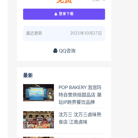
免费
登录下载
最近更新
2021年10月27日
QQ咨询
最新
POP BAKERY 泡泡玛
特自营烘焙甜品店 潮
玩IP跨界餐饮品牌
沈万三 沈万三卤味熟
食店 江南卤味