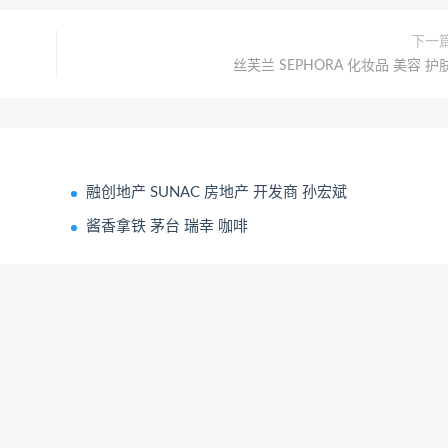
下一
丝芙兰 SEPHORA 化妆品 美容 护
融创地产 SUNAC 房地产 开发商 孙宏斌
酱香拿铁 茅台 瑞幸 咖啡