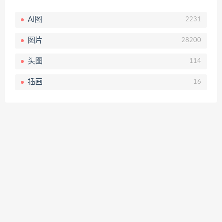
AI图
2231
图片
28200
头图
114
插画
16