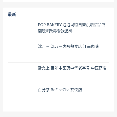
最新
POP BAKERY 泡泡玛特自营烘焙甜品店
潮玩IP跨界餐饮品牌
沈万三 沈万三卤味熟食店 江南卤味
雷允上 百年中医药中华老字号 中医药店
百分茶 BeFineCha 茶饮店