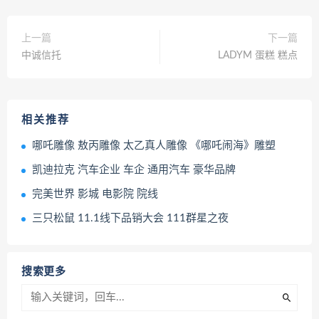
上一篇
下一篇
中诚信托
LADYM 蛋糕 糕点
相关推荐
哪吒雕像 敖丙雕像 太乙真人雕像 《哪吒闹海》雕塑
凯迪拉克 汽车企业 车企 通用汽车 豪华品牌
完美世界 影城 电影院 院线
三只松鼠 11.1线下品销大会 111群星之夜
搜索更多