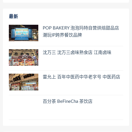
最新
POP BAKERY 泡泡玛特自营烘焙甜品店
潮玩IP跨界餐饮品牌
沈万三 沈万三卤味熟食店 江南卤味
雷允上 百年中医药中华老字号 中医药店
百分茶 BeFineCha 茶饮店