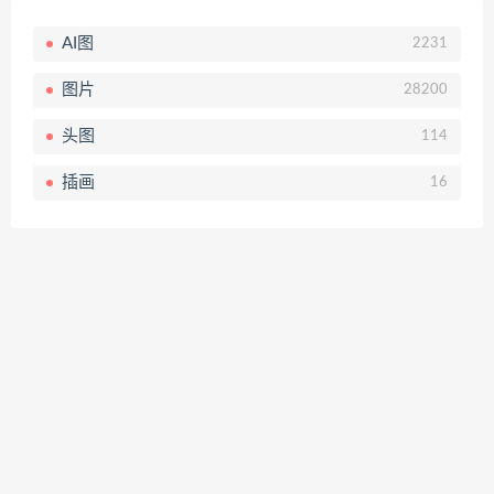
AI图
2231
图片
28200
头图
114
插画
16