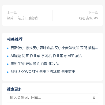
上一篇
下一篇
极简 一站式 口腔诊所
唱吧 麦颂 ktv
相关推荐
吉斯波尔 德式皮尔森味饮品 艾尔小麦味饮品 宝鸽 酒精饮料 果酒
AI解题 问答 作业帮 学习机 作业辅导 APP 展会
华熙生物 玻尿酸 润百颜 化妆品
创维 SKYWORTH 创维平嵌冰箱 创维家电
搜索更多