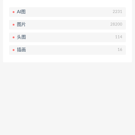
AI图
2231
图片
28200
头图
114
插画
16