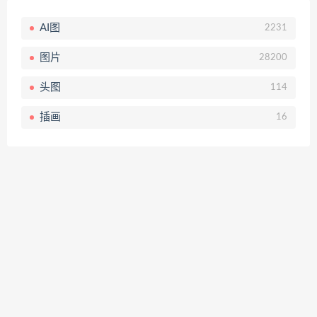
AI图
2231
图片
28200
头图
114
插画
16