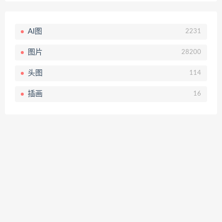
AI图
2231
图片
28200
头图
114
插画
16