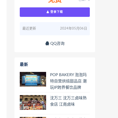
免费
登录下载
最近更新
2024年05月06日
QQ咨询
最新
POP BAKERY 泡泡玛
特自营烘焙甜品店 潮
玩IP跨界餐饮品牌
沈万三 沈万三卤味熟
食店 江南卤味