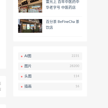
雷允上 百年中医药中
华老字号 中医药店
百分茶 BeFineCha 茶
饮店
AI图
2231
图片
28200
头图
114
篇
插画
16
店