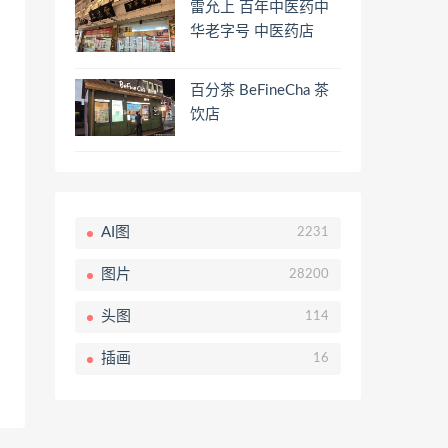
雷允上 百年中医药中
华老字号 中医药店
百分茶 BeFineCha 茶
饮店
AI图
2231
图片
28200
头图
114
插画
16