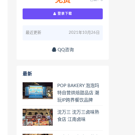
免费
登录下载
最近更新
2021年10月26日
QQ咨询
最新
POP BAKERY 泡泡玛
特自营烘焙甜品店 潮
玩IP跨界餐饮品牌
沈万三 沈万三卤味熟
食店 江南卤味