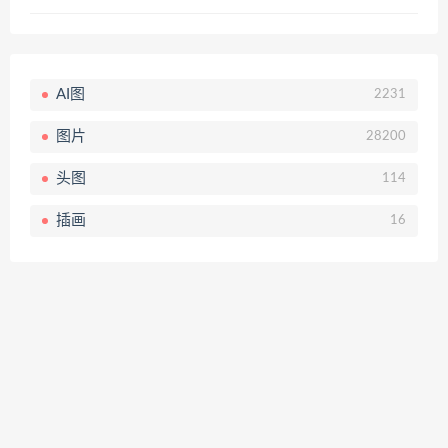
AI图
2231
图片
28200
头图
114
插画
16