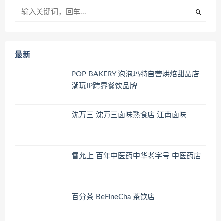
最新
POP BAKERY 泡泡玛特自营烘焙甜品店
潮玩IP跨界餐饮品牌
沈万三 沈万三卤味熟食店 江南卤味
雷允上 百年中医药中华老字号 中医药店
百分茶 BeFineCha 茶饮店