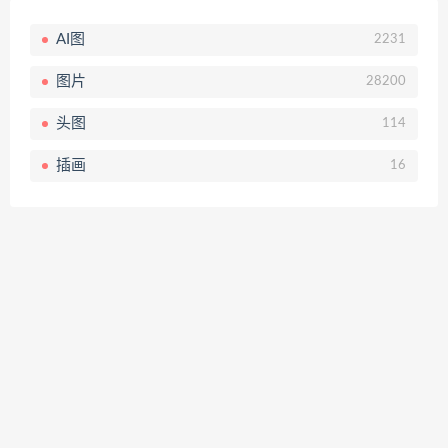
AI图
2231
图片
28200
头图
114
插画
16