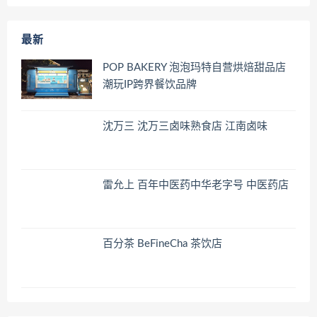
最新
POP BAKERY 泡泡玛特自营烘焙甜品店
潮玩IP跨界餐饮品牌
沈万三 沈万三卤味熟食店 江南卤味
雷允上 百年中医药中华老字号 中医药店
百分茶 BeFineCha 茶饮店