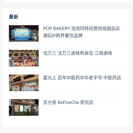
最新
POP BAKERY 泡泡玛特自营烘焙甜品店
潮玩IP跨界餐饮品牌
沈万三 沈万三卤味熟食店 江南卤味
雷允上 百年中医药中华老字号 中医药店
百分茶 BeFineCha 茶饮店