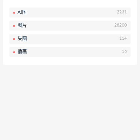
AI图
2231
图片
28200
头图
114
插画
16