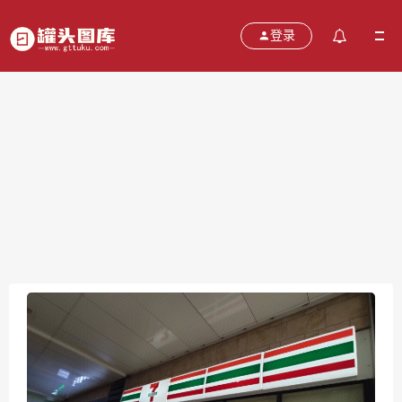
登录
7-11 便利店
2021-10-26
分类：
图片
热度：691
评论：
0
售价：￥免费