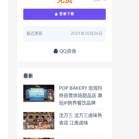
免费
登录下载
最近更新
2021年10月26日
QQ咨询
最新
POP BAKERY 泡泡玛
特自营烘焙甜品店 潮
玩IP跨界餐饮品牌
沈万三 沈万三卤味熟
食店 江南卤味