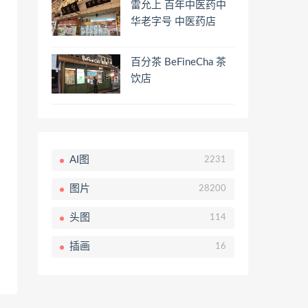
雷允上 百年中医药中
华老字号 中医药店
百分茶 BeFineCha 茶
饮店
AI图
2231
图片
28200
头图
114
插画
16