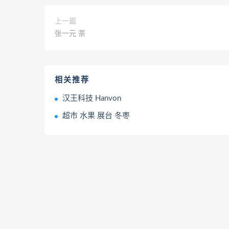
上一篇
张一元 茶
相关推荐
汉王科技 Hanvon
超市 水果 展台 冬枣