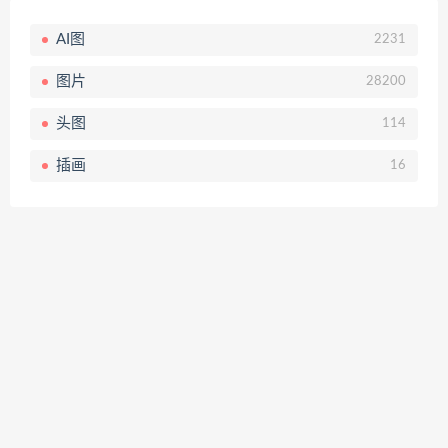
AI图
2231
图片
28200
头图
114
插画
16