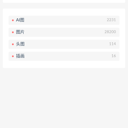
AI图
2231
图片
28200
头图
114
插画
16