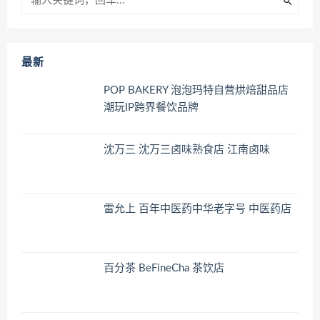
最新
POP BAKERY 泡泡玛特自营烘焙甜品店
潮玩IP跨界餐饮品牌
沈万三 沈万三卤味熟食店 江南卤味
雷允上 百年中医药中华老字号 中医药店
百分茶 BeFineCha 茶饮店