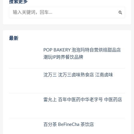
搜索更多
最新
POP BAKERY 泡泡玛特自营烘焙甜品店
潮玩IP跨界餐饮品牌
沈万三 沈万三卤味熟食店 江南卤味
雷允上 百年中医药中华老字号 中医药店
百分茶 BeFineCha 茶饮店