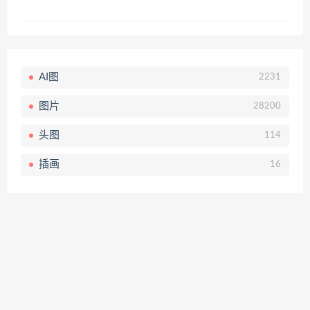
AI图
2231
图片
28200
头图
114
插画
16