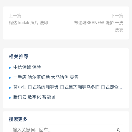
上一篇
下一篇
柯达 kodak 照片 洗印
布瑞琳BRANEW 洗护 干洗
洗衣
相关推荐
中信保诚 保险
一手店 哈尔滨红肠 大马哈鱼 零售
莫小仙 日式鸡肉咖喱饭 日式黑巧咖喱乌冬面 日式即食餐品
腾讯云 数字化 智能 ai
搜索更多