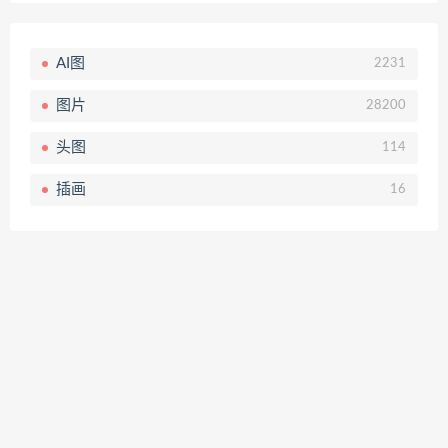
AI图
2231
图片
28200
头图
114
插画
16