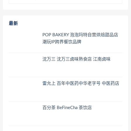
最新
POP BAKERY 泡泡玛特自营烘焙甜品店
潮玩IP跨界餐饮品牌
沈万三 沈万三卤味熟食店 江南卤味
雷允上 百年中医药中华老字号 中医药店
百分茶 BeFineCha 茶饮店