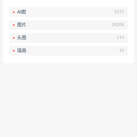
AI图
2231
图片
28200
头图
114
插画
16