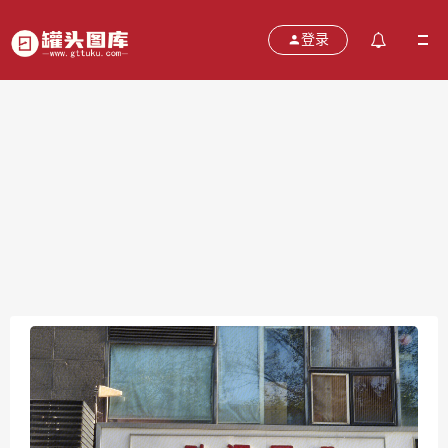
登录
网吧
2021-10-26
分类：
图片
热度：574
评论：
0
售价：￥免费