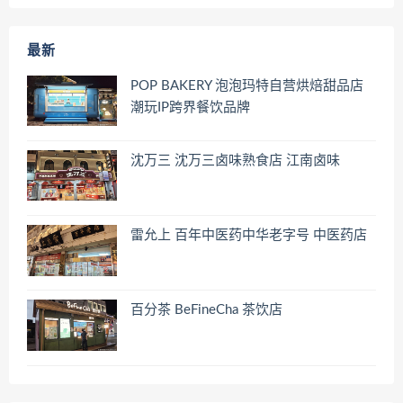
最新
POP BAKERY 泡泡玛特自营烘焙甜品店
潮玩IP跨界餐饮品牌
沈万三 沈万三卤味熟食店 江南卤味
雷允上 百年中医药中华老字号 中医药店
百分茶 BeFineCha 茶饮店