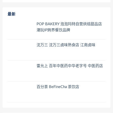
最新
POP BAKERY 泡泡玛特自营烘焙甜品店
潮玩IP跨界餐饮品牌
沈万三 沈万三卤味熟食店 江南卤味
雷允上 百年中医药中华老字号 中医药店
百分茶 BeFineCha 茶饮店