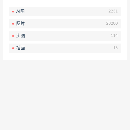
AI图
2231
图片
28200
头图
114
插画
16