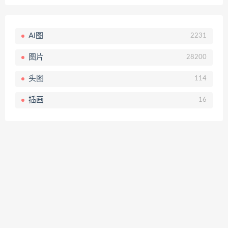
AI图
2231
图片
28200
头图
114
插画
16