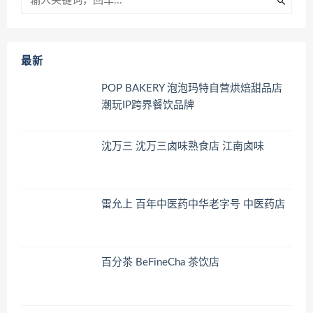
最新
POP BAKERY 泡泡玛特自营烘焙甜品店
潮玩IP跨界餐饮品牌
沈万三 沈万三卤味熟食店 江南卤味
雷允上 百年中医药中华老字号 中医药店
百分茶 BeFineCha 茶饮店