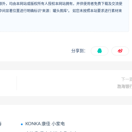
源外，均由本网站或版权所有人授权本网站拥有，并供使用者免费下载及交流使
间显著位置进行明确标识“来源：罐头图库”。 如您未按照本站要求进行素材来
分享到：
下一
渤海银
海
KONKA 康佳 小家电