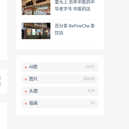
雷允上 百年中医药中
华老字号 中医药店
百分茶 BeFineCha 茶
饮店
AI图
2231
篇
图片
28200
行
头图
114
插画
16