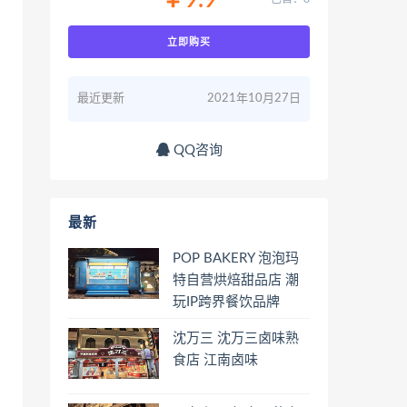
￥9.9
立即购买
最近更新
2021年10月27日
QQ咨询
最新
POP BAKERY 泡泡玛
特自营烘焙甜品店 潮
玩IP跨界餐饮品牌
沈万三 沈万三卤味熟
食店 江南卤味