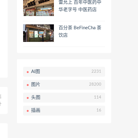
雷允上 百年中医药中
华老字号 中医药店
百分茶 BeFineCha 茶
饮店
AI图
2231
图片
28200
篇
头图
114
叶
插画
16