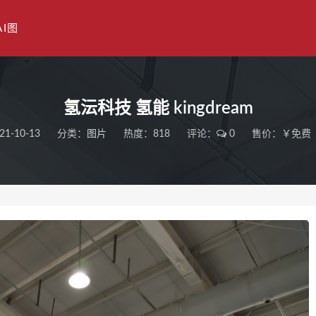
AI图
氢沄科技 氢能 kingdream
21-10-13
分类：
图片
热度：818
评论：
0
售价：￥免费