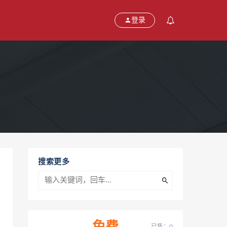
登录
搜索更多
已售：0