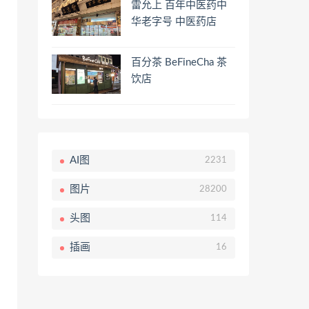
雷允上 百年中医药中
华老字号 中医药店
百分茶 BeFineCha 茶
饮店
AI图
2231
图片
28200
头图
114
插画
16