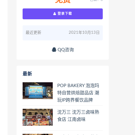
免费
登录下载
最近更新
2021年10月13日
QQ咨询
最新
POP BAKERY 泡泡玛
特自营烘焙甜品店 潮
玩IP跨界餐饮品牌
沈万三 沈万三卤味熟
食店 江南卤味