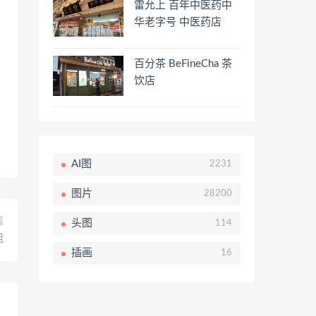
雷允上 百年中医药中
华老字号 中医药店
百分茶 BeFineCha 茶
饮店
AI图
2231
图片
28200
篇
头图
114
组
插画
16