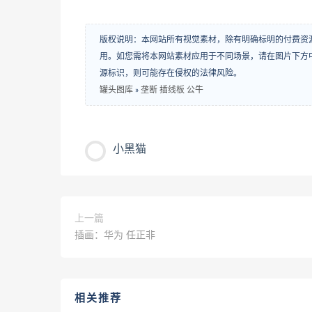
版权说明：本网站所有视觉素材，除有明确标明的付费资
用。如您需将本网站素材应用于不同场景，请在图片下方中
源标识，则可能存在侵权的法律风险。
罐头图库
»
垄断 插线板 公牛
小黑猫
上一篇
插画：华为 任正非
相关推荐