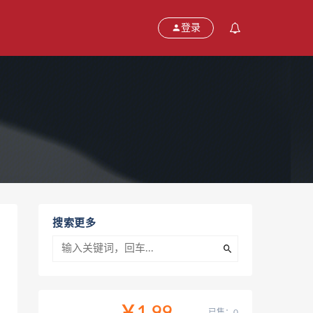
登录
搜索更多
已售：0