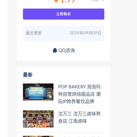
￥1.99
立即购买
最近更新
2024年04月09日
QQ咨询
最新
POP BAKERY 泡泡玛
特自营烘焙甜品店 潮
玩IP跨界餐饮品牌
沈万三 沈万三卤味熟
食店 江南卤味