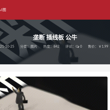
AI图
垄断 插线板 公牛
21-10-25
分类：
图片
热度：842
评论：
0
售价：￥1.99