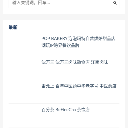
最新
POP BAKERY 泡泡玛特自营烘焙甜品店
潮玩IP跨界餐饮品牌
沈万三 沈万三卤味熟食店 江南卤味
雷允上 百年中医药中华老字号 中医药店
百分茶 BeFineCha 茶饮店