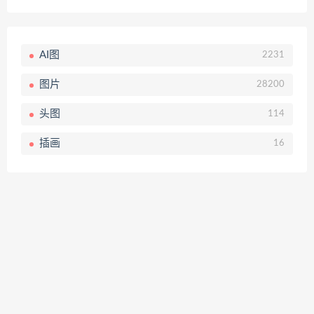
AI图
2231
图片
28200
头图
114
插画
16