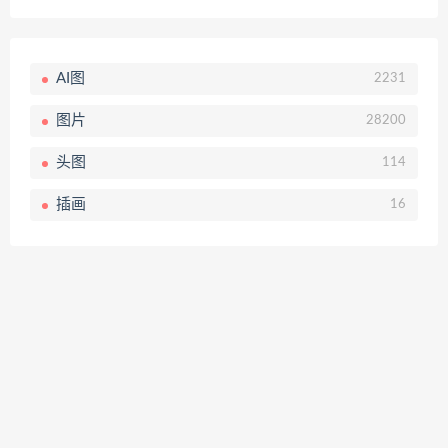
AI图
2231
图片
28200
头图
114
插画
16