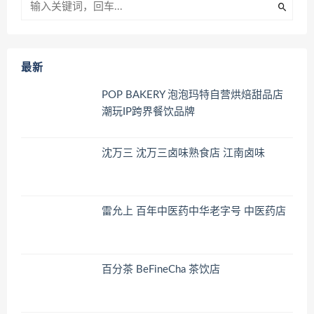
最新
POP BAKERY 泡泡玛特自营烘焙甜品店
潮玩IP跨界餐饮品牌
沈万三 沈万三卤味熟食店 江南卤味
雷允上 百年中医药中华老字号 中医药店
百分茶 BeFineCha 茶饮店