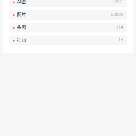
AI图
2231
图片
28200
头图
114
插画
16