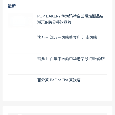
最新
POP BAKERY 泡泡玛特自营烘焙甜品店
潮玩IP跨界餐饮品牌
沈万三 沈万三卤味熟食店 江南卤味
雷允上 百年中医药中华老字号 中医药店
百分茶 BeFineCha 茶饮店