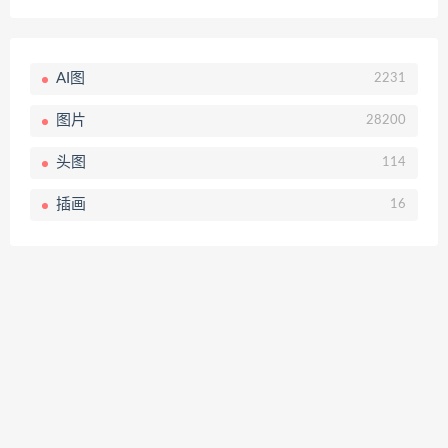
AI图
2231
图片
28200
头图
114
插画
16