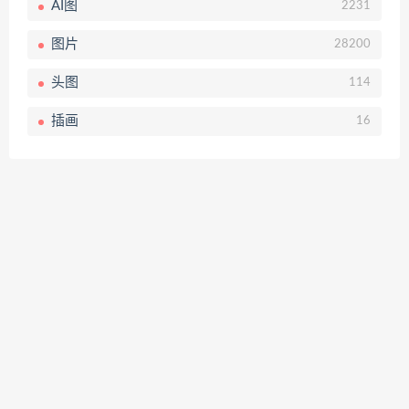
AI图
2231
图片
28200
头图
114
插画
16