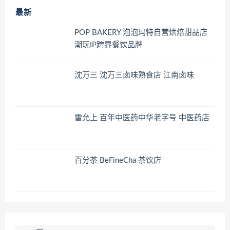
最新
POP BAKERY 泡泡玛特自营烘焙甜品店
潮玩IP跨界餐饮品牌
沈万三 沈万三卤味熟食店 江南卤味
雷允上 百年中医药中华老字号 中医药店
百分茶 BeFineCha 茶饮店