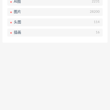
AI图
2231
图片
28200
头图
114
插画
16