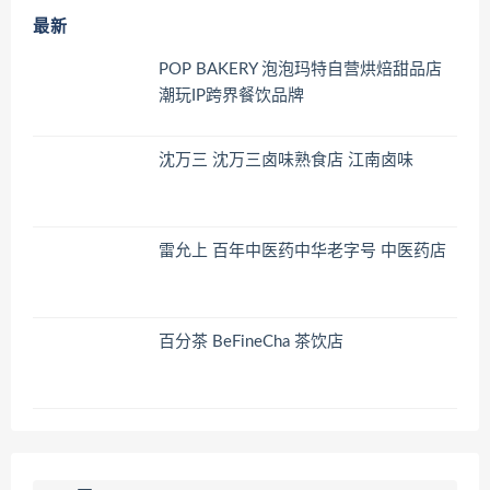
最新
POP BAKERY 泡泡玛特自营烘焙甜品店
潮玩IP跨界餐饮品牌
沈万三 沈万三卤味熟食店 江南卤味
雷允上 百年中医药中华老字号 中医药店
百分茶 BeFineCha 茶饮店