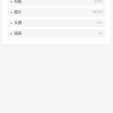
AI图
2231
图片
28200
头图
114
插画
16