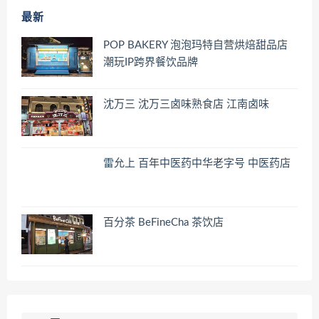
最新
POP BAKERY 泡泡玛特自营烘焙甜品店
潮玩IP跨界餐饮品牌
沈万三 沈万三卤味熟食店 江南卤味
雷允上 百年中医药中华老字号 中医药店
百分茶 BeFineCha 茶饮店