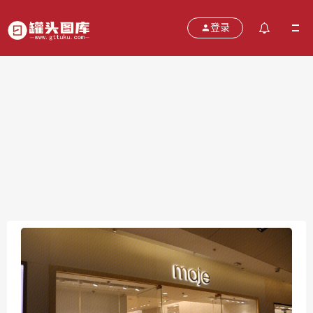
登录
maje
2021-10-24
分类：
图片
热度：598
评论：
0
售价：￥免费