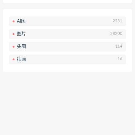
AI图
2231
图片
28200
头图
114
插画
16