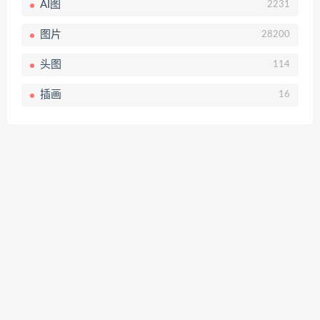
AI图
2231
图片
28200
头图
114
插画
16